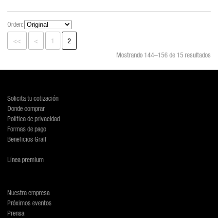
Orden:
<<
<
1
2
Mostrando 144–156 de 15 resultados
Solicita tu cotización
Donde comprar
Política de privacidad
Formas de pago
Beneficios Gralf
Línea premium
Nuestra empresa
Próximos eventos
Prensa