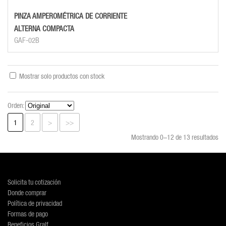
PINZA AMPEROMÉTRICA DE CORRIENTE
ALTERNA COMPACTA
GAF-02B
Mostrar solo productos con stock
Orden:
1
2
>
>>
Mostrando 0–12 de 13 resultados
Solicita tu cotización
Donde comprar
Política de privacidad
Formas de pago
Beneficios Gralf