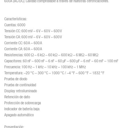
600A (AC/DC). Calidad comprobable a través de nuestras certificaciones.
Características:
Cuentas: 6000
Tensión CC: 600 mV – 6 V – 60 V – 600 V
Tensión CA: 600 mV – 6 V – 60 V – 600 V
Corriente CC: 60 A – 600 A
Corriente CA: 60 A – 600 A
Resistencias: 600 Ω – 6 kΩ – 60 kΩ – 600 kΩ – 6 MΩ – 60 MΩ
Capacitores: 60 nF – 600 nF – 6 nF – 60 µF – 600 µF – 6 mF – 60 mF – 100 mF
Frecuencia: 100 Hz – 1 kHz – 10 kHz – 100 kHz – 1 MHz
Temperatura: –20 °C – 300 °C – 1000 °C / –4 °F – 600 °F – 1832 °F
Prueba de diodo
Prueba de continuidad
Display retroiluminado
Retención de dato
Protección de sobrecarga
Indicador de batería baja
Apagado automático
Presentación: