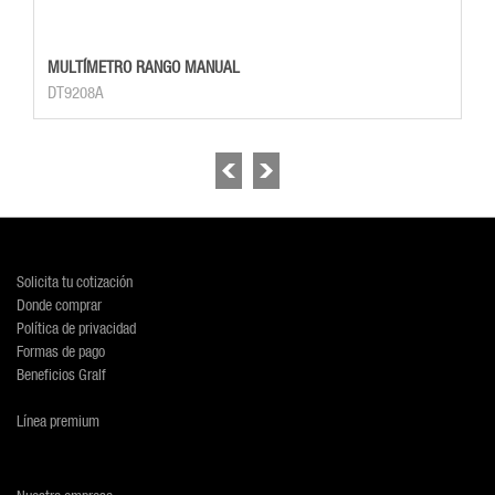
MULTÍMETRO RANGO MANUAL
DT9208A
Solicita tu cotización
Donde comprar
Política de privacidad
Formas de pago
Beneficios Gralf
Línea premium