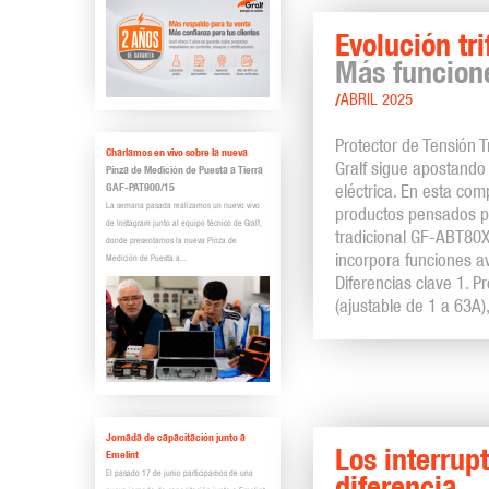
Evolución tr
Más funcione
/
ABRIL 2025
Protector de Tensión
Charlamos en vivo sobre la nueva
Gralf sigue apostando
Pinza de Medición de Puesta a Tierra
GAF-PAT900/15
eléctrica. En esta co
La semana pasada realizamos un nuevo vivo
productos pensados par
de Instagram junto al equipo técnico de Gralf,
tradicional GF-ABT80
donde presentamos la nueva Pinza de
incorpora funciones 
Medición de Puesta a...
Diferencias clave 1. 
(ajustable de 1 a 63A)
Jornada de capacitación junto a
Los interrup
Emelint
El pasado 17 de junio participamos de una
diferencia