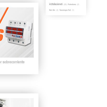
instalaciones
(20)
Protectores
(2)
Riel-Din
(5)
Tecnología PoE
(1)
r sobrecorriente