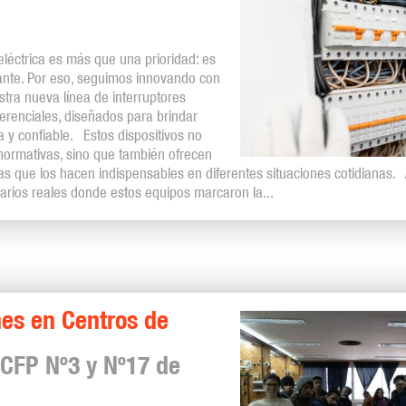
 eléctrica es más que una prioridad: es
nte. Por eso, seguimos innovando con
tra nueva línea de interruptores
erenciales, diseñados para brindar
 y confiable. Estos dispositivos no
normativas, sino que también ofrecen
 que los hacen indispensables en diferentes situaciones cotidianas. A
rios reales donde estos equipos marcaron la...
es en Centros de
 CFP Nº3 y Nº17 de