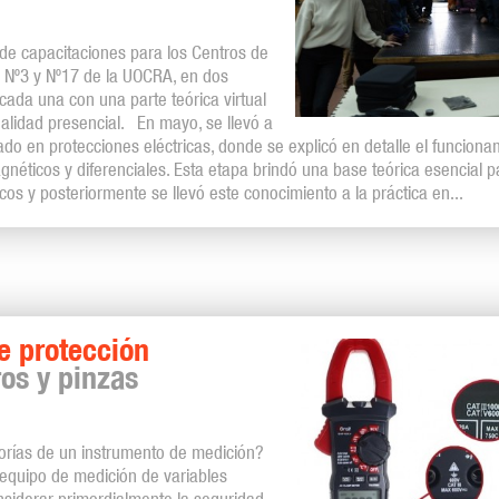
de capacitaciones para los Centros de
 Nº3 y Nº17 de la UOCRA, en dos
 cada una con una parte teórica virtual
dalidad presencial. En mayo, se llevó a
do en protecciones eléctricas, donde se explicó en detalle el funciona
gnéticos y diferenciales. Esta etapa brindó una base teórica esencial 
icos y posteriormente se llevó este conocimiento a la práctica en...
e protección
os y pinzas
orías de un instrumento de medición?
 equipo de medición de variables