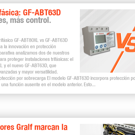
ifásica: GF-ABT63D
s, más control.
 Trifásico GF-ABT80XL vs GF-ABT63D
 a la innovación en protección
mparativa analizamos dos de nuestros
a proteger instalaciones trifásicas: el
XL y el nuevo GF-ABT63D, que
avanzadas y mayor versatilidad.
Protección por sobrecarga El modelo GF-ABT63D incorpora protección po
, una función ausente en el modelo anterior. Esto...
tores Gralf marcan la