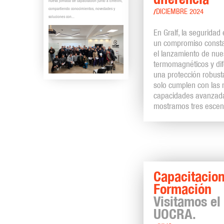
nueva jornada de capacitación junto a Emelint,
compartiendo conocimientos, novedades y
/
DICIEMBRE 2024
soluciones con...
En Gralf, la seguridad
un compromiso consta
el lanzamiento de nues
termomagnéticos y dif
una protección robusta
solo cumplen con las 
capacidades avanzadas
mostramos tres escena
Capacitacion
Formación
Visitamos el
UOCRA.