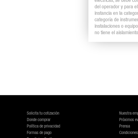
eléctricas, se debe co
del operador y para e
instancia en la catego
categoría de instrume
instalaciones o equipo
no tiene el aislamien
Solicita tu cotización
Nuestra em
Donde comprar
Próximos e
Política de privacidad
Prensa
Formas de pago
Condiciones