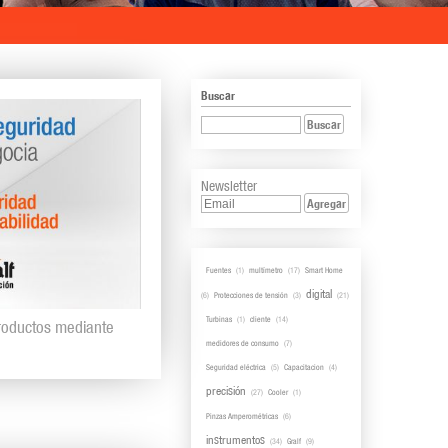
Buscar
Buscar
Newsletter
Agregar
Fuentes
(1)
multímetro
(17)
Smart Home
digital
(6)
Protecciones de tensión
(3)
(21)
Turbinas
(1)
cliente
(14)
productos mediante
medidores de consumo
(7)
Seguridad eléctrica
(5)
Capacitacion
(4)
precisión
(27)
Cooler
(1)
Pinzas Amperométricas
(6)
instrumentos
(34)
Gralf
(9)