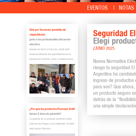
EVENTOS
NOTAS 
Gira por Tucumán: jornadas de
Seguridad El
capacitación
Elegí produc
junto a los profesionales del sector
eléctrico
/
JUNIO 2025
Durante los días 6 y 8 de julio, desde Gralf
llevamos adelante dos capacitaciones en la
provincia de Tucumán, junto a nuestros socios...
Nueva Normativa Eléctr
riesgo tu seguridad E
Argentina ha cambiado
ingreso de productos el
para vos? Que ahora, 
un producto seguro es
detrás de la "flexibi
una simple declaració
¿Por qué los productos Premium Gralf
tienen 2 años de garantía?
La garantía de un producto comienza mucho
antes de que llegue a una instalación. En Gralf,
cada equipo Premium...