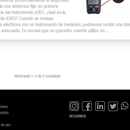
nsiderar primordialmente la seguridad
llo nos debemos fijar en primera
ría del instrumento (CAT). ¿Qué es la
nto (CAT)? Cuando se revisan
s eléctricos con un instrumento de medición, podríamos recibir una des
to adecuado. En normal que un operador cuando utiliza un...
Mostrando 1–5 de 5 resultados
presa
ventos
SEGUINOS
 de uso