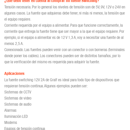
¿Qué debo tener en cuenta al comprar mi fuente Switching?
Tensión necesaria. Por lo general los niveles de tensión son de 5V, 9V, 12V o 24V en
algunos casos. La fuente que adquieras debe tener, ni más ni menos, la tensión que
el equipo requiere.
Corriente requerida por el equipo a alimentar. Para que funcione correctamente, la
corriente que entrega la fuente tiene que ser mayor a la que el equipo requiere. Por
ejemplo, si el equipo a alimentar es de 12 V 1,3 A, voy a necesitar una fuente de al
menos 2,5 A.
Conexionado. Las fuentes pueden venir con un conector o con borneras (terminales
donde poner los cables). Los conectores pueden ser de distintos tamaños, por lo
que la verificación del mismo es requerida para adquirir la fuente.
Aplicaciones
La fuente switching 12V 2A de Gralf es ideal para todo tipo de dispositivos que
requieran tensión continua. Algunos ejemplos pueden ser:
Sistemas de CCTV
Sistemas de video
Sistemas de audio
Alarmas
Iluminación LED
Modems
Equipos de tensión continua