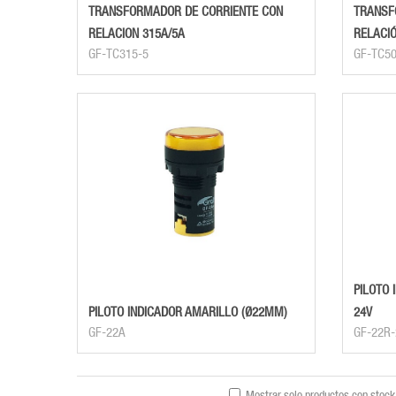
TRANSFORMADOR DE CORRIENTE CON
TRANSF
RELACION 315A/5A
RELACIÓ
GF-TC315-5
GF-TC50
PILOTO 
PILOTO INDICADOR AMARILLO (Ø22MM)
24V
GF-22A
GF-22R-
Mostrar solo productos con stock