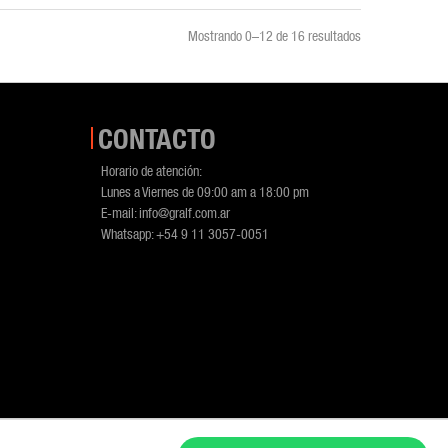
Mostrando 0–12 de 16 resultados
CONTACTO
Horario de atención:
Lunes a Viernes de 09:00 am a 18:00 pm
E-mail:
info@gralf.com.ar
Whatsapp:
+54 9 11 3057-0051