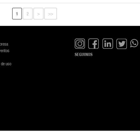
1
2
>
>>
presa
ventos
SEGUINOS
 de uso