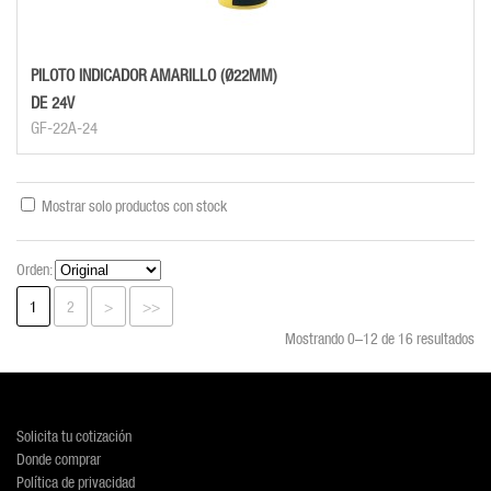
PILOTO INDICADOR AMARILLO (Ø22MM)
DE 24V
GF-22A-24
Mostrar solo productos con stock
Orden:
1
2
>
>>
Mostrando 0–12 de 16 resultados
Solicita tu cotización
Donde comprar
Política de privacidad